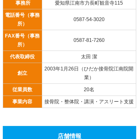
事務所
愛知県江南市力長町観音寺115
電話番号（事務
0587-54-3020
所）
FAX番号（事務
0587-81-7260
所）
代表取締役
太田 潔
2003年1月26日（ひだか接骨院江南院開
創立
業）
従業員数
20名
事業内容
接骨院・整体院・講演・アスリート支援
店舗情報