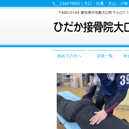
S__134479892 | 大口・扶桑・犬山・
初めての方へ
症状一覧
料